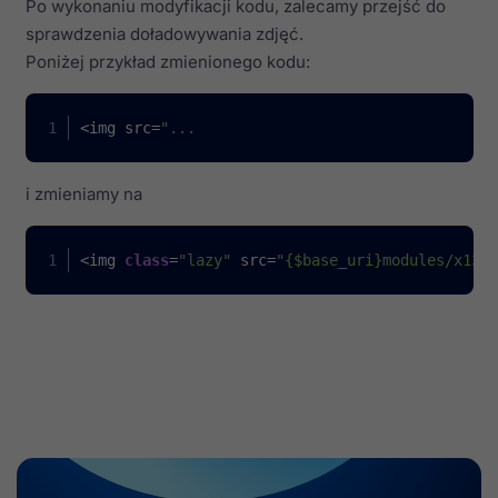
Po wykonaniu modyfikacji kodu, zalecamy przejść do
sprawdzenia doładowywania zdjęć.
Poniżej przykład zmienionego kodu:
<img src=
"...
i zmieniamy na
<img 
class
=
"lazy"
 src=
"{$base_uri}modules/x13la