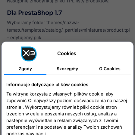
Następnie zmodyfikuj pliku TPL listy produktów.
Dla PrestaShop 1.7
Wybieramy folder themes/nazwa-
tematu/templates/catalog/_partials/miniatures/product.tpl
- edytujemy plik
odszukujemy w nim:
Cookies
<img 
class
=
"replace-2x img-fluid lazy"
 src=
"{if
Zgody
Szczegóły
O Cookies
i zmieniamy na
Informacje dotyczące plików cookies
Ta witryna korzysta z własnych plików cookie, aby
<img 
class
=
"replace-2x img-fluid lazy"
 src=
"{if
zapewnić Ci najwyższy poziom doświadczenia na naszej
stronie . Wykorzystujemy również pliki cookie stron
trzecich w celu ulepszenia naszych usług, analizy a
.svg - w przypadku pliku svg
nastepnie wyświetlania reklam związanych z Twoimi
.jpg - w przypadku pliku jpg
preferencjami na podstawie analizy Twoich zachowań
podczas nawigacji.