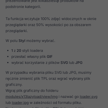
prezentowane jest kilkadziesiąt produktów na
podstronie kategorii.
Ta funkcja wczytuje 100% zdjęć widocznych w oknie
przeglądarki oraz 50% wysokości po za obszarem
przeglądarki.
W polu
Styl
możemy wybrać.
1
z
20
styli loadera
przesłać własny plik
GIF
wybrać korzystanie z plików
SVG
lub
JPG
W przypadku wybrania pliku SVG lub JPG, musimy
ręcznie zmienić plik TPL oraz wgrać wybrany plik
graficzny.
Wgraj plik graficzny do folderu
modules/x13lazyload/view/img
i nazwać go
loader.svg
lub
loader.jpg
w zależności od formatu pliku.