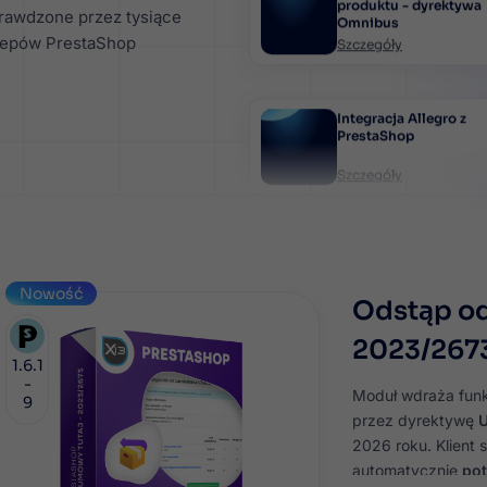
Historia ceny na karci
rawdzone przez tysiące
produktu - dyrektywa
lepów PrestaShop
Omnibus
Szczegóły
Integracja Allegro z
PrestaShop
Szczegóły
Nowość
Odstąp od
2023/267
1.6.1
-
Moduł wdraża fun
9
przez dyrektywę
2026 roku. Klient 
automatycznie
po