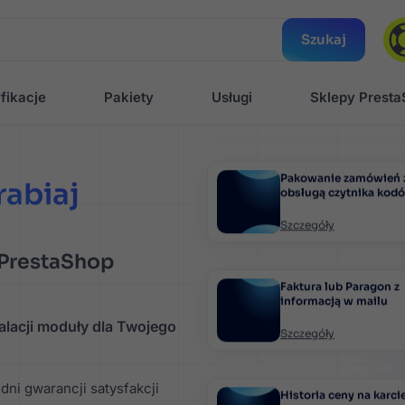
Szczegóły
Szukaj
GPSR - rozporządzenie
fikacje
Pakiety
Usługi
Sklepy Prest
ogólnym bezpieczeńs
produktów
Szczegóły
rabiaj
Pakowanie zamówień 
obsługą czytnika kod
Szczegóły
 PrestaShop
Faktura lub Paragon z
informacją w mailu
lacji moduły dla Twojego
Szczegóły
 dni gwarancji satysfakcji