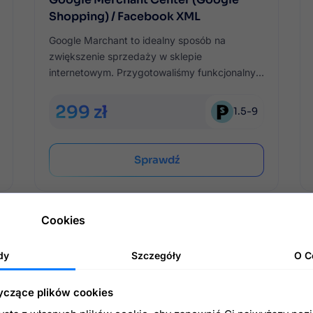
Shopping) / Facebook XML
Google Marchant to idealny sposób na
zwiększenie sprzedaży w sklepie
internetowym. Przygotowaliśmy funkcjonalny
moduł, z opcją wygodnej konfiguracji i
wydajnym exportem dużej ilości produktów do
299 zł
1.5
-
9
Google Marchant z PrestaShop'u.
Sprawdź
Cookies
dy
Szczegóły
O C
yczące plików cookies