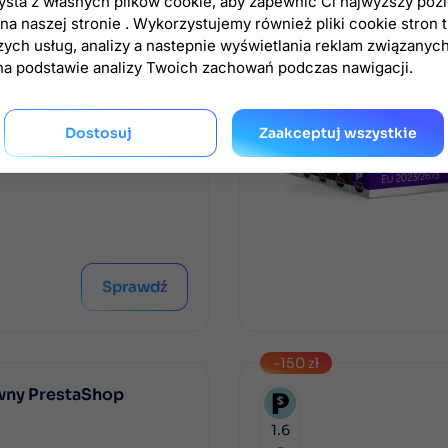
zysta z własnych plików cookie, aby zapewnić Ci najwyższy poz
-414 zł
a naszej stronie . Wykorzystujemy również pliki cookie stron 
egro PrestaShop
zych usług, analizy a nastepnie wyświetlania reklam związanyc
na podstawie analizy Twoich zachowań podczas nawigacji.
1.6.1
-
8
Dostosuj
Zaakceptuj wszystkie

Sprawdź
-150 zł
wny PrestaShop
1.6
-