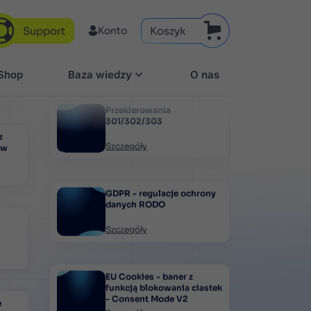
Support
Koszyk
Konto
 o
aShop
Baza wiedzy
O nas
twie
Przekierowania
301/302/303
Szczegóły
z
ów
GDPR - regulacje ochrony
danych RODO
Szczegóły
EU Cookies - baner z
funkcją blokowania ciastek
- Consent Mode V2
Szczegóły