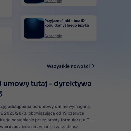
e
Przyjazne linki - bez ID i
kodu domyślnego języka
Szczegóły
Logowanie za pomocą kont
społecznościowych -
Google, Facebook, Tiktok,
X, Apple - Social Login
Szczegóły
Wszystkie nowości
Nowość
 umowy tutaj - dyrektywa
Nowoczesny edytor treści
z AI - ChatGPT -
3
zaawansowane opisy
1.6.1
Szczegóły
-
kcję
odstąpienia od umowy online
wymaganą
9
UE 2023/2673
, obowiązującą od 19 czerwca
Masowe drukowanie
składa odstąpienie przez prosty
formularz
, a Ty
zamówień
twierdzasz
jego otrzymanie i zarządzasz