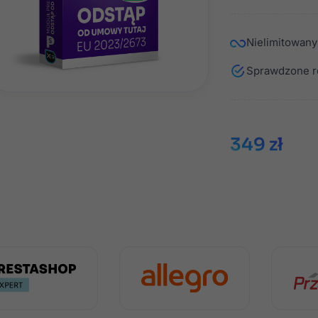
zgłoszeniami z po
Nielimitowany
Sprawdzone r
349 zł