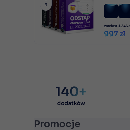
9
zamiast
1 346 
997 zł
140+
dodatków
Promocje