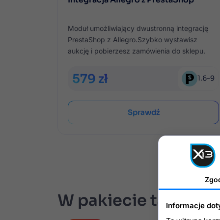
Moduł umożliwiający dwustronną integrację
PrestaShop z Allegro.Szybko wystawisz
aukcję i pobierzesz zamówienia do sklepu.
579 zł
1.6
-
9
Sprawdź
Zgo
W pakiecie taniej
Informacje dot