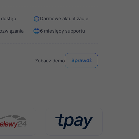
ziomu sklepu.
Szczegóły
 dostęp
Darmowe aktualizacje
Pasek informacyjny z
licznikiem
ozwiązania
6 miesięcy supportu
Szczegóły
Sprawdź
Zobacz demo
Popup - wyskakujące
okienka z exit popup
Szczegóły