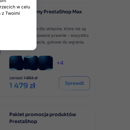
iom
-200 zł
trzecich w celu
Pakiet prawny PrestaShop Max
h z Twoimi
1.6
-
Idealny zestaw dla sklepów, które nie są
8
jeszcze dostosowane prawnie - wszystko
w jednym pakiecie, gotowe do wgrania.
0
zamiast
1 893 zł
Sprawdź
1 479 zł
-98 zł
Pakiet promocja produktów
PrestaShop
1.6
-