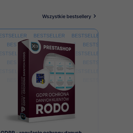
Wszystkie bestsellery
GDPR - regulacje ochrony danych
Import h