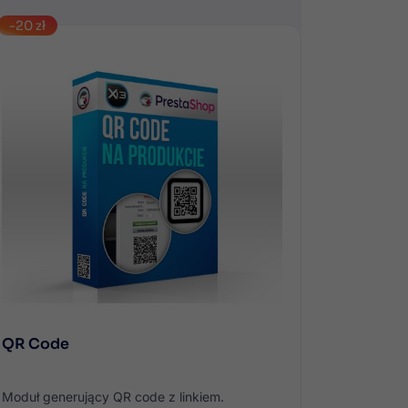
-20 zł
-20 zł
QR Code
Koment
Moduł generujący QR code z linkiem.
System k