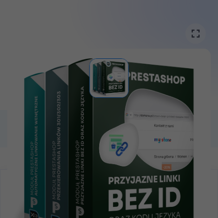

KOMPATYBILNOŚĆ
PrestaShop
1.6 - 8
pełna kompatybilość
-98 zł
Kupując osobno:
597 zł
netto
499 zł
netto