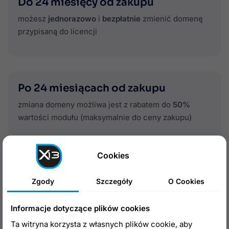
Do 24 miesięcy od zakupu
możesz
jednorazowo
i
bezpłatnie
zmienić domenę
przypisaną do licencji
Po 24 miesiącach od zakupu
zmiana domeny możliwa jest z rabatem do
50%
wartości modułu (maksymalnie do ceny zakupu)
Warunki zmiany licencji
Cookies
moduł musi być
odinstalowany i usunięty
ze starej
Zgody
Szczegóły
O Cookies
domeny
nowa domena musi należeć do
tej samej firmy
Informacje dotyczące plików cookies
Ta witryna korzysta z własnych plików cookie, aby