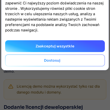
Kodowanie modułów
zapewnić Ci najwyższy poziom doświadczenia na naszej
Moduły zabezpieczamy przez
ionCube Loader
.
stronie . Wykorzystujemy również pliki cookie stron
trzecich w celu ulepszenia naszych usług, analizy a
Jest to darmowe rozwiązanie dostępne na
nastepnie wyświetlania reklam związanych z Twoimi
większości serwerów hostingowych, które
preferencjami na podstawie analizy Twoich zachowań
umożliwia
licencjonowanie
modułu oraz zapewnia
podczas nawigacji.
dodatkowe
bezpieczeństwo
.
Zaakceptuj wszystkie
Licencja demo
Wybrane moduły oferują
14-dniową licencję testową
.
Dostosuj

Integracja z Allegro dostępna jest w formie
30-dniowego
demo
.
Licencję demo można wykorzystać tylko raz dla
danego modułu i domeny.
Dodanie licencji deweloperskiej