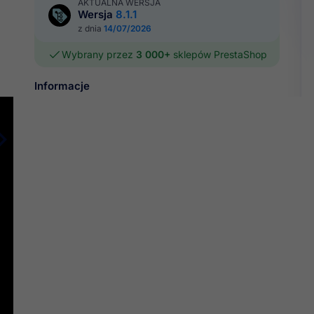
AKTUALNA WERSJA
Wersja
8.1.1
z dnia
14/07/2026
Wybrany przez
3 000+
sklepów PrestaShop

Informacje
Wersje językowe
Wymaga ionCube
Tak

Multistore
Tak

Zobacz więcej
Dokumentacja
Zapytaj o produkt