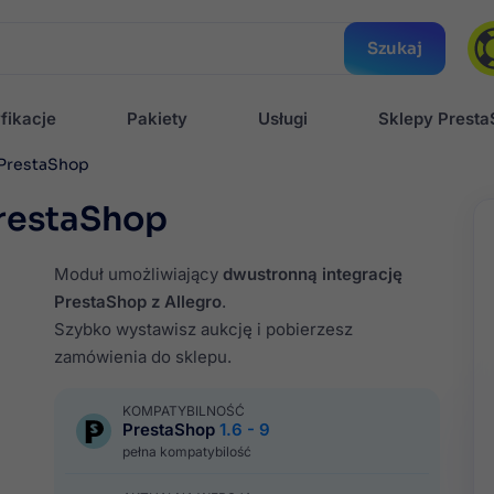
Szukaj
fikacje
Pakiety
Usługi
Sklepy Prest
z PrestaShop
PrestaShop
Moduł umożliwiający
dwustronną integrację
PrestaShop z Allegro
.
Szybko wystawisz aukcję i pobierzesz
zamówienia do sklepu.
KOMPATYBILNOŚĆ
PrestaShop
1.6 - 9
pełna kompatybilość