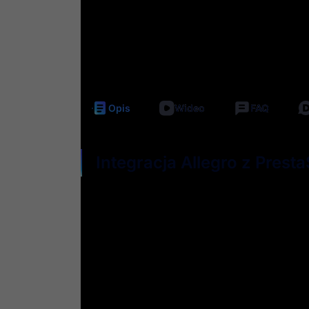
Darmowe
Nieli
aktualizacje
dost
Opis
Wideo
FAQ
Integracja Allegro z Prest
Poznaj nasz zaawansowany moduł umożliwiaj
Integracja
PrestaShop z Allegro
to nasz bests
internetowe.
Nasza integracja znacząco
ułatwi
Tobie większ
Szybko
wystawisz
aukcje
oszczędzając swój 