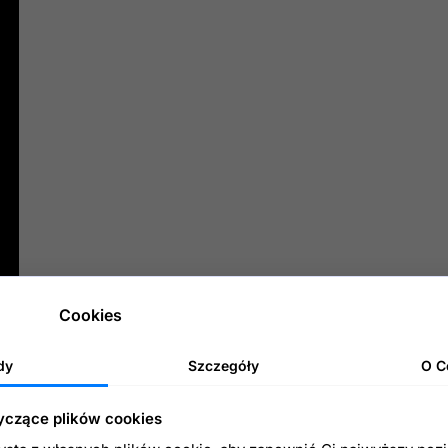
port zamówień
Dwustronna integracja
ieraj
wszystkie
Skorzystaj z
mówienia
z Allegro do
zaawansowanego panelu
staShop, nawet te
wystawiania
aukcji z opcj
powiązane z produktami!
automatyzacji, synchroniz
telny panel ze
wszystkimi
cen
i
ilości
,
importu
ormacjami o zakupie
,
zamówień
z Allegro oraz
ymi klienta oraz punktami
wysyłki
numerów
tawy.
przewozowych do Allegro
ortuj zamówienia nawet
5 minut.
Cookies
dy
Szczegóły
O C
yczące plików cookies