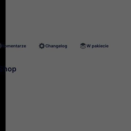
mitowany
Sprawdzone
1 ro
ęp
rozwiązania
Komentarze
Changelog
W pakiecie
aShop
ący
dwustronną integrację sklepu PrestaShop
z najpopularnie
ellerowy moduł, wykorzystywany przez
kilka tysięcy sklepów
,
ość pracy związanej z serwisem Allegro i to na wielu pozioma
czas - nawet w kilkanaście sekund na produkt!
W zależności o