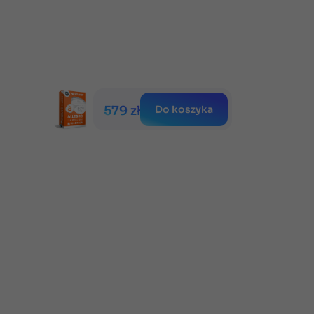
Gwarancja
k
supportu
satysfakcji
579 zł
Do koszyka
jszym marketplacem w Polsce
Allegro.pl
.
 doceniony przez
małe
,
średnie
i
duże
sklepy
ch.
d skali Twojej sprzedaży zaoszczędzisz