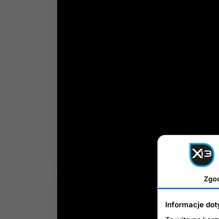
Szybkie i proste
Im
wystawianie aukcji
Pob
Wykorzystaj jedną z 2 opcji
za
wystawiania produktów
Pre
(
standardowe
lub
wg.
nie
katalogu Allegro
), szybko
Czy
wystawisz
pojedynczo
lub
inf
hurtowo wiele przedmiotów
dan
również w różnych
dos
kategoriach - zawsze zgodnie
Imp
ze standardami Allegro.
co 
Zgo
Informacje dot