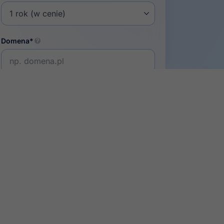
Domena*
Dodatkowe opcje
Instalacja modułu
+149 zł
Szkolenie z obsługi (do 1h)
+199 zł
Dodaj do koszyka
Pobierz 30 dni demo
Moduł w 2 pakietach
zobacz