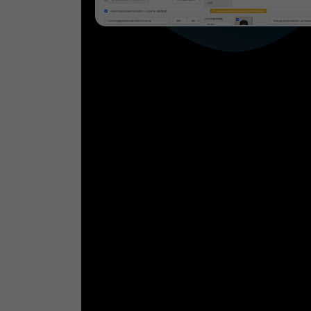
Zamówienia z Allegro w panelu 
Integracja umożliwia automatyczne pobierani
sklepu internetowego.
W module możesz ustawić czy chcesz pobier
wystawionych/powiązanych
aukcji.