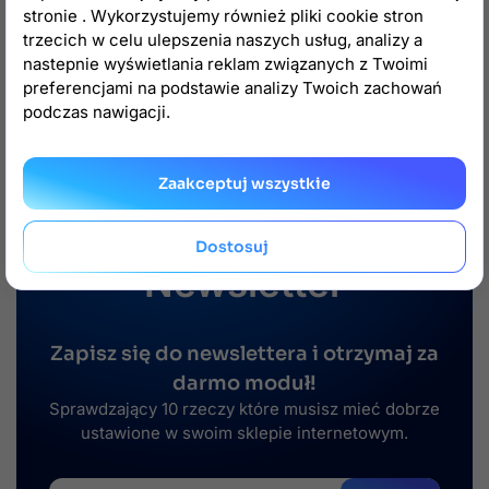
stronie . Wykorzystujemy również pliki cookie stron
trzecich w celu ulepszenia naszych usług, analizy a
nastepnie wyświetlania reklam związanych z Twoimi
preferencjami na podstawie analizy Twoich zachowań
podczas nawigacji.
Zaakceptuj wszystkie
Dostosuj

Newsletter
Zapisz się do newslettera i otrzymaj za
darmo moduł!
Sprawdzający 10 rzeczy które musisz mieć dobrze
ustawione w swoim sklepie internetowym.