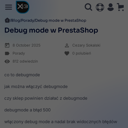
Blog
Porady
Debug mode w PrestaShop
Debug mode w PrestaShop
today
perm_identity
8 October 2025
Cezary Sokalski
label
favorite
Porady
0
polubień
remove_red_eye
812 odwiedzin
co to debugmode
jak można włączyć debugmode
czy sklep powinien działać z debugmode
debugmode a błąd 500
włączony debug mode a nadal brak widocznych błędów