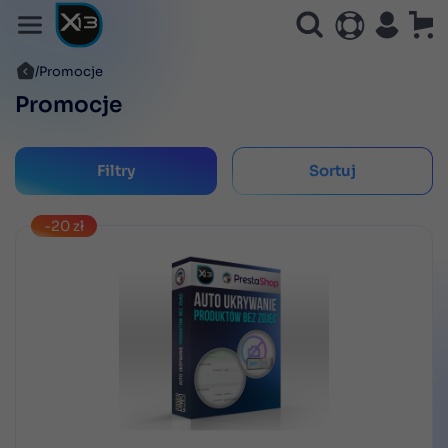
Promocje
Promocje
Filtry
Sortuj
-20 zł