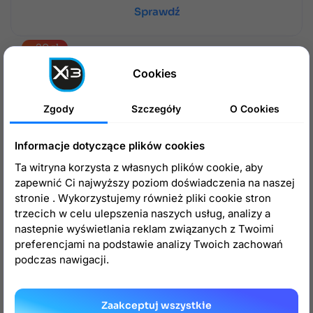
Sprawdź
-20 zł
Cookies
Zgody
Szczegóły
O Cookies
Informacje dotyczące plików cookies
Ta witryna korzysta z własnych plików cookie, aby
zapewnić Ci najwyższy poziom doświadczenia na naszej
stronie . Wykorzystujemy również pliki cookie stron
trzecich w celu ulepszenia naszych usług, analizy a
QR Code
nastepnie wyświetlania reklam związanych z Twoimi
preferencjami na podstawie analizy Twoich zachowań
Moduł generujący QR code z linkiem.
podczas nawigacji.
99 zł
79 zł
1.5
-
8
Zaakceptuj wszystkie