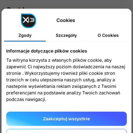
Problemy
Cookies
Przedstawiamy najczęściej spotykane
problemy z modułem OPC, oraz sposoby
Zgody
Szczegóły
O Cookies
ich rozwiązywania.
Informacje dotyczące plików cookies
Zaloguj się żeby zobaczyć metody
Ta witryna korzysta z własnych plików cookie, aby
płatności
zapewnić Ci najwyższy poziom doświadczenia na naszej
Jeśli widzimy powyższy problem, należy sprawdzić czy
stronie . Wykorzystujemy również pliki cookie stron
w sklepie mamy możliwość
korzystania z overridów
-
trzecich w celu ulepszenia naszych usług, analizy a
opis znajduje się wyżej.
nastepnie wyświetlania reklam związanych z Twoimi
preferencjami na podstawie analizy Twoich zachowań
Przedstawiamy najczęściej spotykane
podczas nawigacji.
problemy z modułem OPC, oraz sposoby
ich rozwiązywania.
Zaakceptuj wszystkie
Brak dodatkowych zgód wybranych w