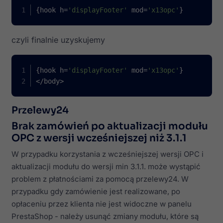
{hook h=
'displayFooter'
 mod=
'x13opc'
}
czyli finalnie uzyskujemy
{hook h=
'displayFooter'
 mod=
'x13opc'
}
</body>
Przelewy24
Brak zamówień po aktualizacji modułu
OPC z wersji wcześniejszej niż 3.1.1
W przypadku korzystania z wcześniejszej wersji OPC i
aktualizacji modułu do wersji min 3.1.1. może wystąpić
problem z płatnościami za pomocą przelewy24. W
przypadku gdy zamówienie jest realizowane, po
opłaceniu przez klienta nie jest widoczne w panelu
PrestaShop - należy usunąć zmiany modułu, które są