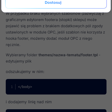
Dostosuj

module
W przypadku braku wybranych szablonów (zazwyczaj z
graficznym edytorem footera (stopki) sklepu) może
pojawić się problem z brakiem dodatkowych pól zgody
ustawionych w module OPC, jeśli szablon nie korzysta z
hooka footer, możemy dodać moduł OPC z niego
ręcznie.
Wybieramy folder
themes/nazwa-tematu/footer.tpl
-
edytujemy plik
odszukujemy w nim:
</body>
i dodajemy linię nad nim