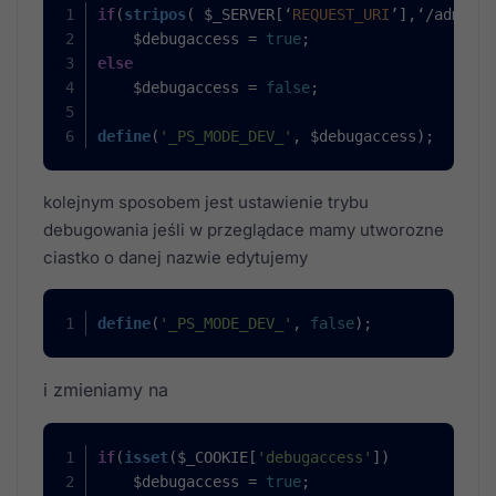
if
(
stripos
( $_SERVER[‘
REQUEST_URI
’],‘/admin_s
    $debugaccess = 
true
;
else
    $debugaccess = 
false
;
define
(
'_PS_MODE_DEV_'
, $debugaccess);
kolejnym sposobem jest ustawienie trybu
debugowania jeśli w przeglądace mamy utworozne
ciastko o danej nazwie edytujemy
define
(
'_PS_MODE_DEV_'
, 
false
);
i zmieniamy na
if
(
isset
($_COOKIE[
'debugaccess'
])
    $debugaccess = 
true
;