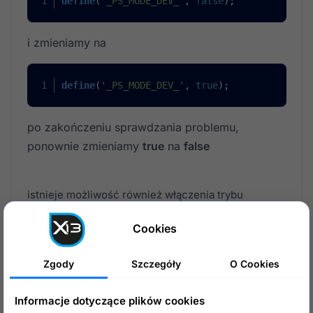
define
(
'_PS_MODE_DEV_'
, 
false
);
i zmieniamy na
define
(
'_PS_MODE_DEV_'
, 
true
);
po zakończeniu sprawdzania problemu,
ponownie zmieniamy
true
na
false
istnieje możliwość również włączenia trybu
debugowanai wyłącznie na nasz adres IP, robimy to
Cookies
jako edytujemy
Zgody
Szczegóły
O Cookies
define
(
'_PS_MODE_DEV_'
, 
false
);
Informacje dotyczące plików cookies