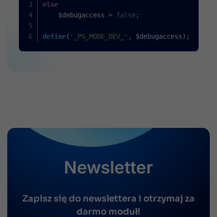
else
    $debugaccess = 
false
;
define
(
'_PS_MODE_DEV_'
, $debugaccess);
Newsletter
Zapisz się do newslettera i otrzymaj za
darmo moduł!