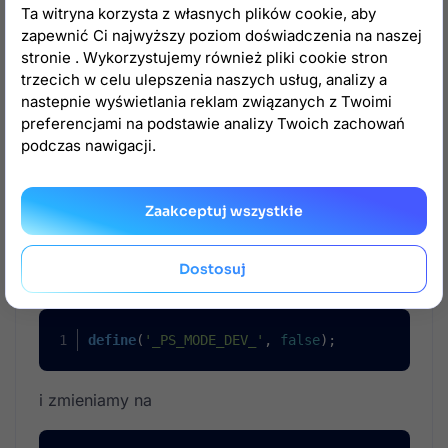
i zmieniamy na
Ta witryna korzysta z własnych plików cookie, aby
zapewnić Ci najwyższy poziom doświadczenia na naszej
stronie . Wykorzystujemy również pliki cookie stron
if
 ($_SERVER[
'REMOTE_ADDR'
] == 
'111.222.0.1'
)
trzecich w celu ulepszenia naszych usług, analizy a
    $debugaccess = 
true
;
nastepnie wyświetlania reklam związanych z Twoimi
else
preferencjami na podstawie analizy Twoich zachowań
    $debugaccess = 
false
;
podczas nawigacji.
define
(
'_PS_MODE_DEV_'
, $debugaccess);
Zaakceptuj wszystkie
istnieje możliwość również włączenia trybu
debugowania wyłącznie przy wejściu na panel
Dostosuj

administracyjny, robimy to jako edytujemy
define
(
'_PS_MODE_DEV_'
, 
false
);
i zmieniamy na