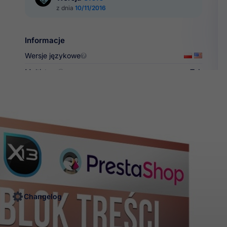
z dnia
10/11/2016
Informacje

Wersje językowe
Multistore
Tak

Zobacz więcej
Zapytaj o produkt
mitowany
Sprawdzone
6 m
ęp
rozwiązania
sup
Changelog