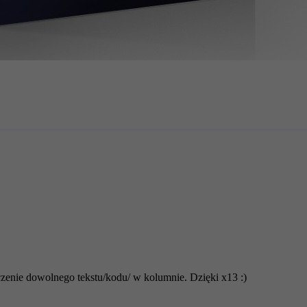
zmienić lub
rozbudować funkcjonalność
modułu możemy ją dla 
eg
wbudowanych hooków
umożliwiających wygodne nadpisanie
modułu.
my przygotujemy dla Ciebie
wycenę
rozbudowy dodatku.