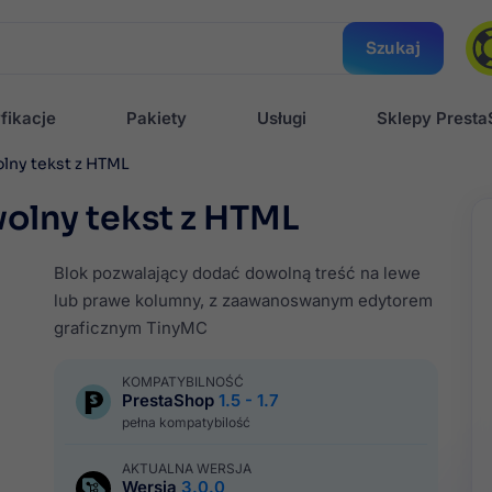
Szukaj
fikacje
Pakiety
Usługi
Sklepy Prest
olny tekst z HTML
wolny tekst z HTML
Blok pozwalający dodać dowolną treść na lewe
lub prawe kolumny, z zaawanoswanym edytorem
graficznym TinyMC
KOMPATYBILNOŚĆ
PrestaShop
1.5 - 1.7
pełna kompatybilość
AKTUALNA WERSJA
Wersja
3.0.0