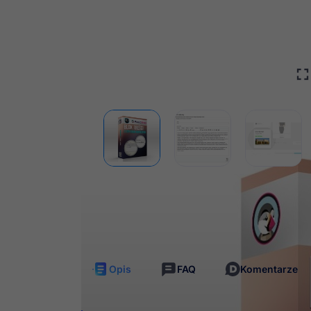
Darmowe
Nieli
aktualizacje
dost
Opis
FAQ
Komentarze