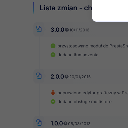
Lista zmian - changelog
3.0.0
10/11/2016
przystosowano moduł do PrestaSh
dodano tłumaczenia
2.0.0
20/01/2015
poprawiono edytor graficzny w Pre
dodano obsługę multistore
1.0.0
06/03/2013