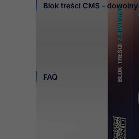
Blok treści CMS - dowolny
Blok tekstowy to moduł, dzięki któremu w pros
Łatwa konfiguracja i edytor graficzny sprawia
grafikę do wybranej kolumny w naszym sklepie
FAQ
Czy moduł da się zmodyfikować?
Tak
- nasze rozwiązania posiadają wygodną
Dodatkowo jeśli chcesz zmienić ich wyglą