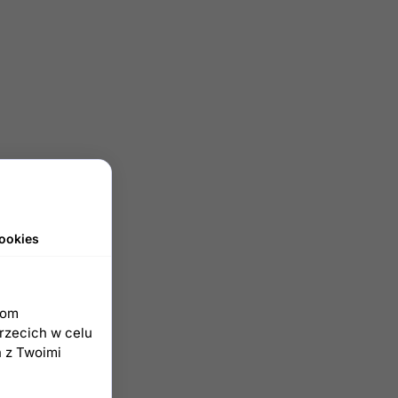
ookies
iom
trzecich w celu
h z Twoimi