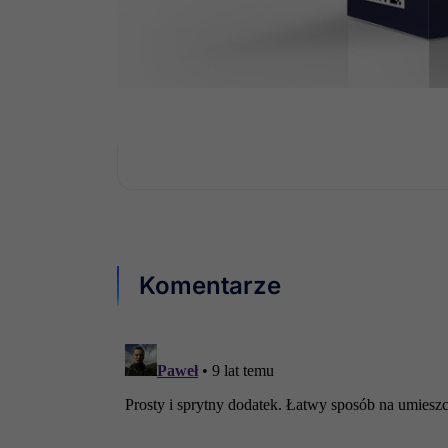
Jeśli Twoje potrzeby są większe i chcesz 
Większość naszych modułów posiada szer
ogranicza aktualizacji podstawowej wersji 
Wystarczy, że się z nami skontaktujesz, a 
Komentarze