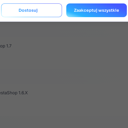
Dostosuj
Zaakceptuj wszystkie

op 1.7
staShop 1.6.X