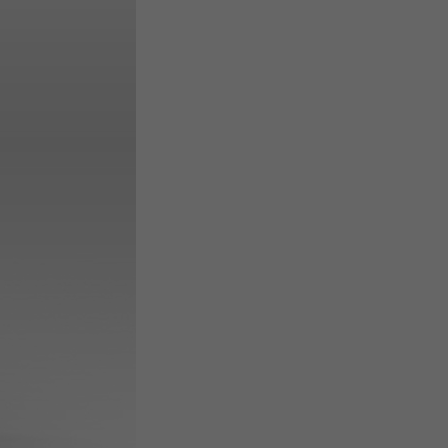
naszego sklepu, lub wyświetlimy dowolny tekst.
 możemy wstawić atrakcyjną treść czy też
nego.