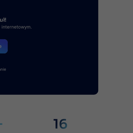
uł!
e internetowym.
e
anie
+
16