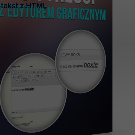
 tekst z HTML
ty sposób przedstawimy klientowi najważniejsze informacje z 
 że korzystanie z modułu jest bardzo proste i w szybkim czasie
.
 zaawansowaną konfiguracje dostępną z panelu administracyj
d możesz edytować pliki
TPL
,
CSS
czy
JS
modułu.