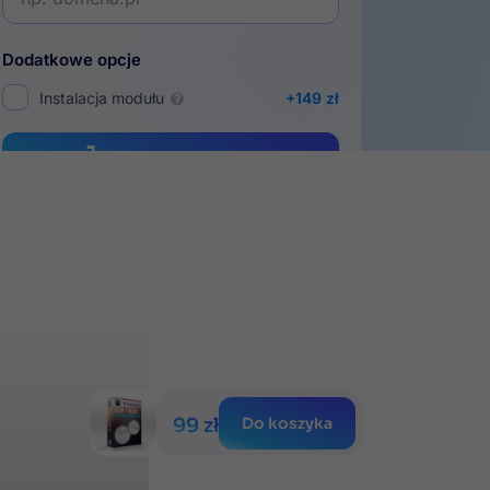
Dodatkowe opcje
Instalacja modułu
+149 zł
Dodaj do koszyka
iesięcy
Gwarancja
portu
satysfakcji
99 zł
Do koszyka