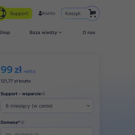
Support
Koszyk
Konto
aShop
Baza wiedzy
O nas
99 zł
netto
121,77 zł
brutto
Support - wsparcie
Domena*