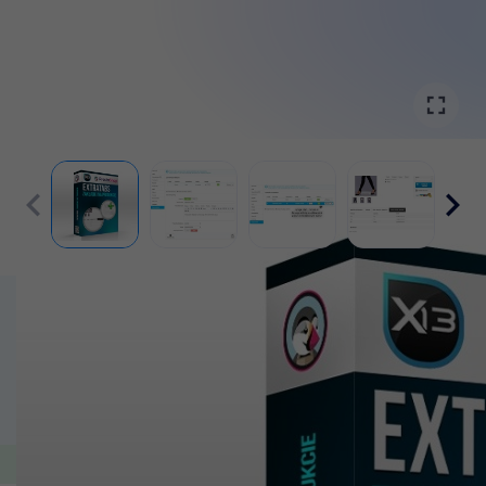



KOMPATYBILNOŚĆ
PrestaShop
1.5 - 1.6
pełna kompatybilość
AKTUALNA WERSJA
Wersja
1.3.7
z dnia
29/08/2016
Wybrany przez
100+
sklepów PrestaShop