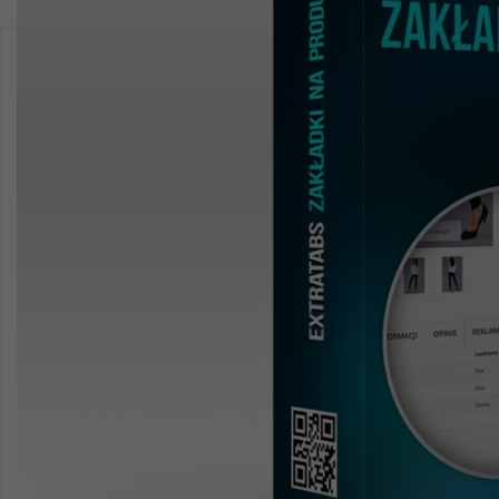
149 zł
netto
183,27 zł
brutto
Support - wsparcie
Domena*
Dodatkowe opcje
Instalacja modułu
+149 zł
Instalacja i dostosowanie
+249 zł