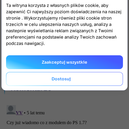
Większość naszych modułów posiada szereg
Ta witryna korzysta z własnych plików cookie, aby
wbudowanych hooków
umożliwiających wygodne
zapewnić Ci najwyższy poziom doświadczenia na naszej
nadpisanie - co najważniejsze taka modyfikacja nie
stronie . Wykorzystujemy również pliki cookie stron
ogranicza aktualizacji podstawowej wersji modułu.
trzecich w celu ulepszenia naszych usług, analizy a
nastepnie wyświetlania reklam związanych z Twoimi
Wystarczy, że się z nami skontaktujesz, a my
preferencjami na podstawie analizy Twoich zachowań
przygotujemy dla Ciebie
wycenę
rozbudowy
podczas nawigacji.
dodatku.
15
2
Zaakceptuj wszystkie
Dostosuj

Komentarze