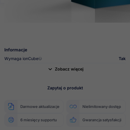
Jeśli chcesz dodać kolejne informacje do produktu,
czasami lepiej zaprezentować je w nowej zakładce.
Właśnie po to powstał ten moduł, który w łatwy sposób
umożliwia dodanie zakładek z treścią na stronie produktu.
Informacje
Wymaga ionCube
Tak

Zobacz więcej
Zapytaj o produkt
Darmowe aktualizacje
Nielimitowany dostęp
6 miesięcy
supportu
Gwarancja satysfakcji