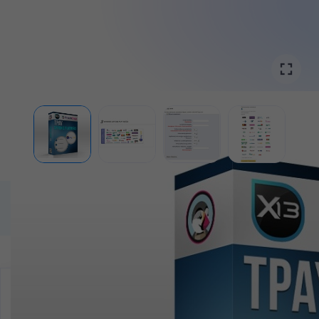

KOMPATYBILNOŚĆ
PrestaShop
1.5 - 1.7
pełna kompatybilość
za darmo