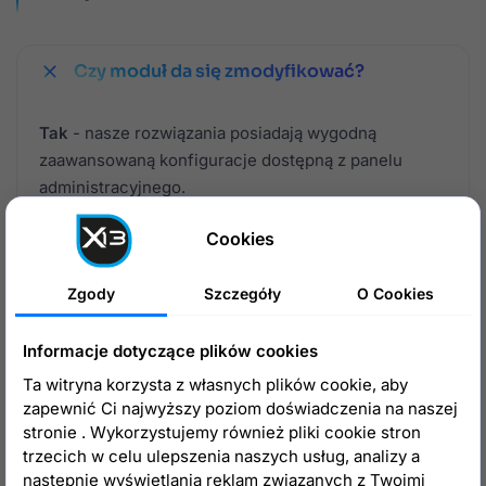
Czy moduł da się zmodyfikować?
Tak
- nasze rozwiązania posiadają wygodną
zaawansowaną konfiguracje dostępną z panelu
administracyjnego.
Dodatkowo jeśli chcesz zmienić ich wygląd możesz
Cookies
edytować pliki
TPL
,
CSS
czy
JS
modułu.
Zgody
Szczegóły
O Cookies
Jeśli Twoje potrzeby są większe i chcesz zmienić
lub
rozbudować funkcjonalność
modułu możemy ją
dla Ciebie przygotować.
Informacje dotyczące plików cookies
Ta witryna korzysta z własnych plików cookie, aby
Większość naszych modułów posiada szereg
zapewnić Ci najwyższy poziom doświadczenia na naszej
wbudowanych hooków
umożliwiających wygodne
stronie . Wykorzystujemy również pliki cookie stron
trzecich w celu ulepszenia naszych usług, analizy a
nadpisanie - co najważniejsze taka modyfikacja nie
nastepnie wyświetlania reklam związanych z Twoimi
ogranicza aktualizacji podstawowej wersji modułu.