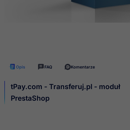

Zobacz więcej
Zapytaj o produkt
Darmowe aktualizacje
Nielimitowany dostęp
6 miesięcy
supportu
Gwarancja satysfakcji
Opis
FAQ
Komentarze
tPay.com - Transferuj.pl - moduł
PrestaShop
Tpay.com to system płatności internetowych
umożliwiający szybkie i wygodne transakcje online.