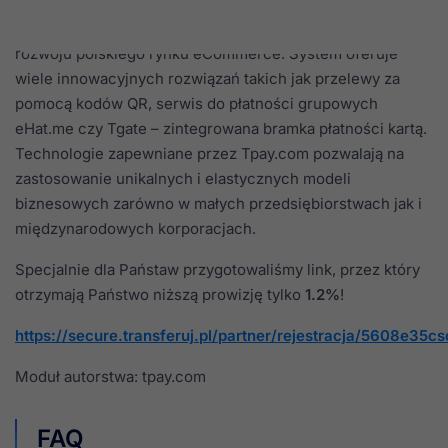
Tpay.com jest jednym z wiodących dostawców narzędzi i
rozwiązań finansowych, który aktywnie uczestniczy w
rozwoju polskiego rynku eCommerce. System oferuje
wiele innowacyjnych rozwiązań takich jak przelewy za
pomocą kodów QR, serwis do płatności grupowych
eHat.me czy Tgate – zintegrowana bramka płatności kartą.
Technologie zapewniane przez Tpay.com pozwalają na
zastosowanie unikalnych i elastycznych modeli
biznesowych zarówno w małych przedsiębiorstwach jak i
międzynarodowych korporacjach.
Specjalnie dla Państaw przygotowaliśmy link, przez który
otrzymają Państwo niższą prowizję tylko
1.2%
!
https://secure.transferuj.pl/partner/rejestracja/5608e35
Moduł autorstwa: tpay.com
FAQ