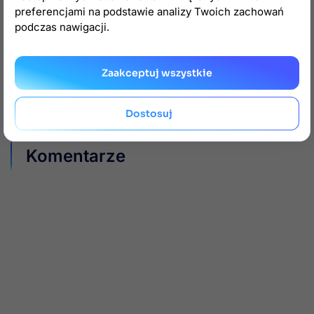
preferencjami na podstawie analizy Twoich zachowań
Wystarczy, że się z nami skontaktujesz, a my
podczas nawigacji.
przygotujemy dla Ciebie
wycenę
rozbudowy
dodatku.
Zaakceptuj wszystkie
15
2
Dostosuj

Komentarze