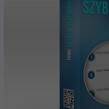
Support - wsparcie
Domena*
Dodatkowe opcje
Instalacja modułu
+149 zł
Moduł tPay to jeden z najlepszych pośredników szybkich
płatności dla PrestaShop.
Informacje