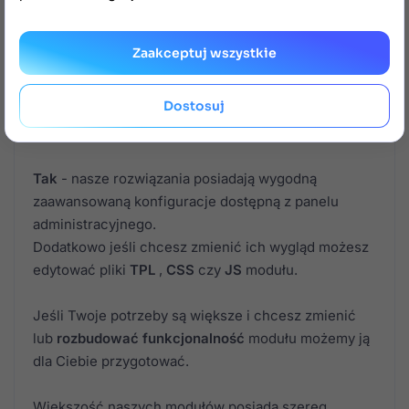
Zaakceptuj wszystkie
FAQ
Dostosuj

Czy moduł da się zmodyfikować?
Tak
- nasze rozwiązania posiadają wygodną
zaawansowaną konfiguracje dostępną z panelu
administracyjnego.
Dodatkowo jeśli chcesz zmienić ich wygląd możesz
edytować pliki
TPL
,
CSS
czy
JS
modułu.
Jeśli Twoje potrzeby są większe i chcesz zmienić
lub
rozbudować funkcjonalność
modułu możemy ją
dla Ciebie przygotować.
Większość naszych modułów posiada szereg