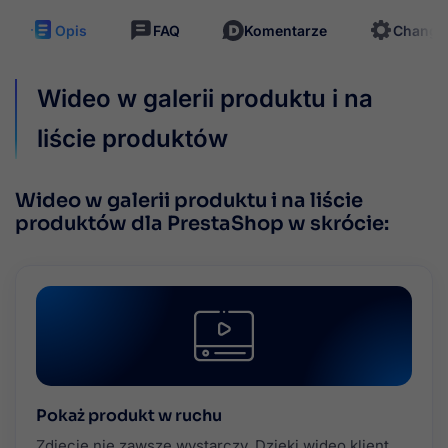
Opis
FAQ
Komentarze
Change
Wideo w galerii produktu i na
liście produktów
Wideo w galerii produktu i na liście
produktów dla PrestaShop w skrócie:
Pokaż produkt w ruchu
Zdjęcie nie zawsze wystarczy. Dzięki wideo klient