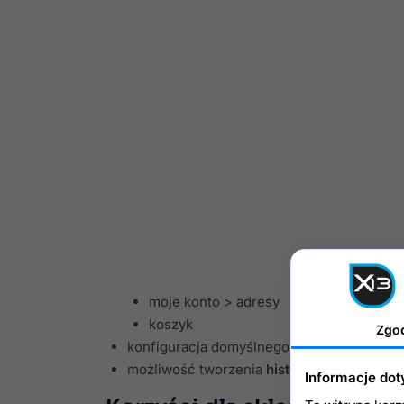
przyklejony do góry
sklepu
wysuwany z lewej
strony
możliwość wyświetlanie po stronie
adminis
w zamówieniu
na liście klientów
podczas
edycji klienta
obsługa klienta
/ wiadomości do sklepu
opcja
ograniczenia grup
pracowników sklep
przekierowanie
po zalogowaniu
brak przekierowania
strona główna
moje konto
moje konto > zamówienia
moje konto > adresy
koszyk
Zgo
konfiguracja domyślnego
wczytywania ost
możliwość tworzenia
historii
logowania
Informacje dot