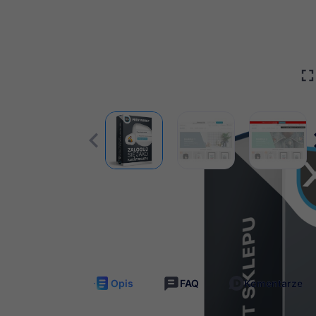

Darmowe
Nieli
aktualizacje
dost
Opis
FAQ
Komentarze