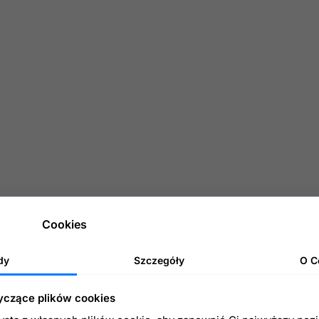
tracyjnej
sklepu
u, które będą mogły korzystać z modułu
Cookies
dy
Szczegóły
O C
atniego niezrealizowanego koszyka
yczące plików cookies