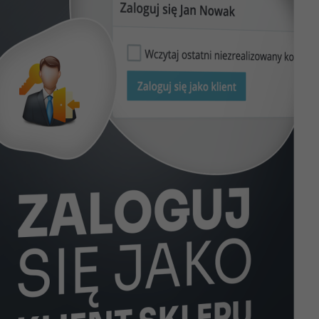
ą zamówienia? Czy nie widzi danego produktu?
się
na wybrane
konto klienta
- bez podawania jego hasła.
azany błąd. Dzięki temu możesz mu szybko i skutecznie pomó
ępnie sprawdzić informacje z konta, pomóc w trudnościach w re
 czy też innym problemem związanym z konkretnym kontem kli
pu będzie mógł sprawdzić wszystkie dane.
k jak widzi je Twój klient.
iezrealizowane koszyka
ęki, której przy logowaniu na konto klienta możesz wczytać j
e wczytywać takie koszyki, czy je pomijać.