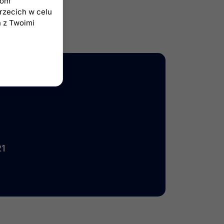
iom
trzecich w celu
h z Twoimi
21