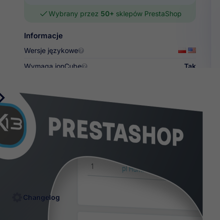
Wybrany przez
50+
sklepów PrestaShop
Informacje

Wersje językowe
Wymaga ionCube
Tak
Multistore
Tak


Zobacz więcej
Zapytaj o produkt
mitowany
Sprawdzone
6 m
ęp
rozwiązania
sup
Changelog