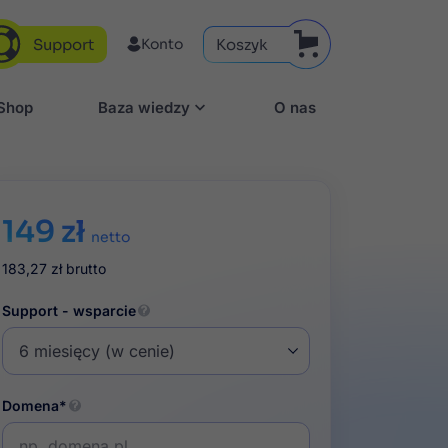
Support
Koszyk
Konto
aShop
Baza wiedzy
O nas
149 zł
netto
183,27 zł
brutto
Support - wsparcie
Domena*