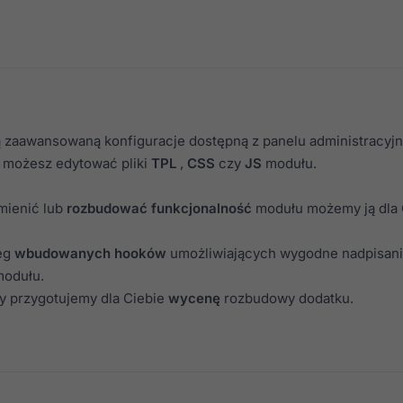
 zaawansowaną konfiguracje dostępną z panelu administracyj
d możesz edytować pliki
TPL
,
CSS
czy
JS
modułu.
zmienić lub
rozbudować funkcjonalność
modułu możemy ją dla 
eg
wbudowanych hooków
umożliwiających wygodne nadpisanie
modułu.
my przygotujemy dla Ciebie
wycenę
rozbudowy dodatku.