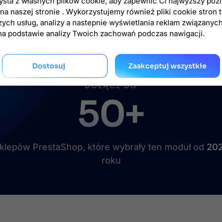
zysta z własnych plików cookie, aby zapewnić Ci najwyższy poz
a naszej stronie . Wykorzystujemy również pliki cookie stron 
lientowi w przypadku specyficznych problemów
zych usług, analizy a nastepnie wyświetlania reklam związanyc
lienta
na podstawie analizy Twoich zachowań podczas nawigacji.
Dostosuj
Zaakceptuj wszystkie

DOŁĄCZ DO
50+
klepów PrestaShop, które wybrały ten moduł od
20
roku