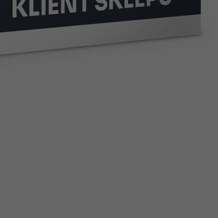
to klienta
z
panelu administracyjnego
(w
kilku
miejscach), jak i pola wi
pa pracowników będzie miała dostęp do logowania.
a
klientów
i odróżnia je od konta
gościa
- na które nie ma możli
alogowaniu na wybrane konto
baczysz informację z Imieniem i Nazwiskiem klienta, jego mai
 klienta.
pracownik logował się na konkretne konto klienta.