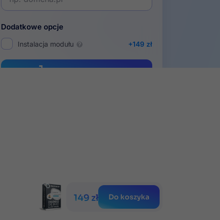
Dodatkowe opcje
Instalacja modułu
+149 zł
Dodaj do koszyka
iesięcy
Gwarancja
portu
satysfakcji
149 zł
Do koszyka