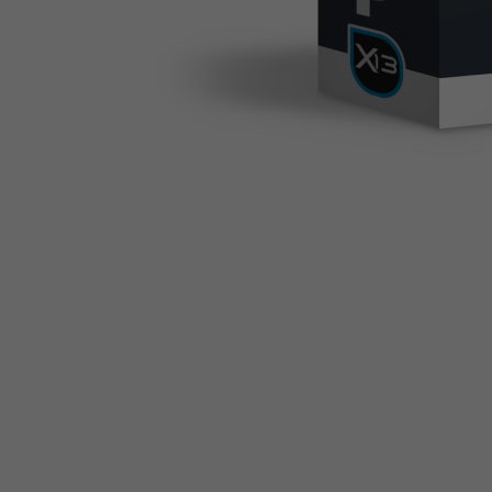
Wygodne logowanie na kon
Dzięki możliwości logowania na konto klienta 
maila lub ID) szybko zaloguje się jako klient.
W module również możesz ograniczyć jaka gru
Nasz dodatek automatycznie rozpoznaje kont
Widoczna informacja po z
Automatycznie po prawidłowym zalogowaniu, zo
temu unikniesz niepożądanych zmian na koncie
Historia logowania
Włącz historię logowania, aby zobaczyć który 
Funkcjonalność modułu:
opcja wyświetlania
na stronie sklepu
pozycja
modułu na stronie sklepu