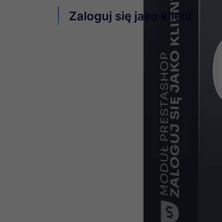
Zaloguj się jako klient
Klient ma problem z edycją adresu? Realizacj
Zainstaluj moduł i
jednym kliknięciem zaloguj 
Po zalogowaniu na wybrane konto odtwórz wsk
Możesz
zalogować się na konto klienta
, nast
rozwiązać problem z płatnościami/dostawcami
Korzystając z tego modułu, administrator skle
Postaw się z innej perspektywy, zobacz dane, ta
Wczytanie poprzedniego n
W module została również umieszcza opcja dzi
Dzięki konfiguracji modułu ustaw czy domyślni