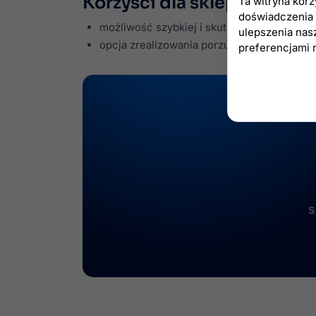
Korzyści dla sklepu:
Ta witryna kor
doświadczenia n
możliwość szybkiej i skutecznej pomocy k
ulepszenia nas
opcja zrealizowania porzuconego koszyka k
preferencjami 
s