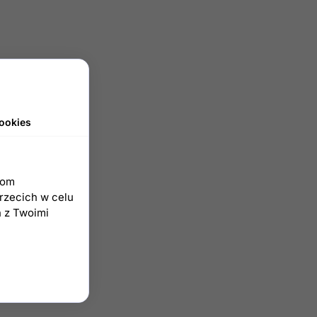
ookies
iom
trzecich w celu
h z Twoimi