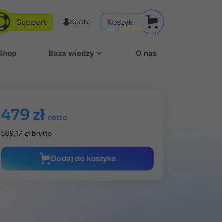
Support
Koszyk
Konto
aShop
Baza wiedzy
O nas
479 zł
netto
589,17 zł
brutto
Dodaj do koszyka