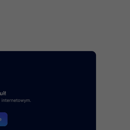
uł!
e internetowym.
e