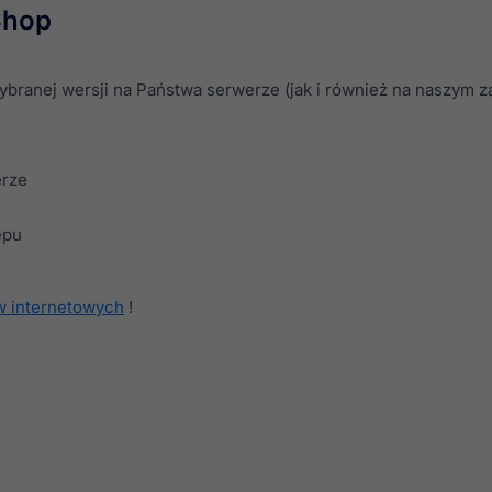
Shop
branej wersji na Państwa serwerze (jak i również na naszym za
erze
epu
w internetowych
!