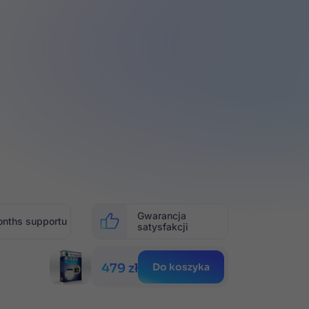
Gwarancja
onths
supportu
satysfakcji
479 zł
Do koszyka