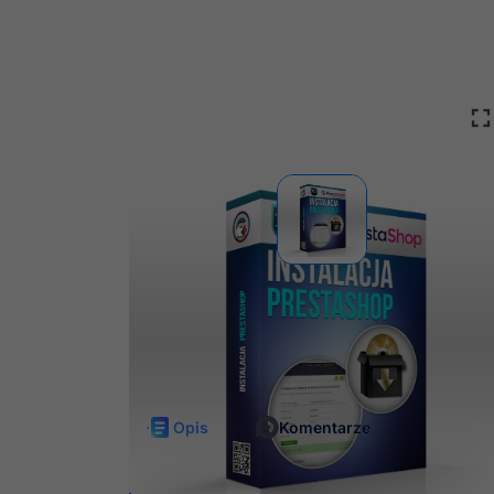
Darmowe
Nieli
aktualizacje
dost
Opis
Komentarze