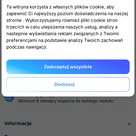
18 000+
16
Ta witryna korzysta z własnych plików cookie, aby
zapewnić Ci najwyższy poziom doświadczenia na naszej
klientów
lat na rynku
stronie . Wykorzystujemy również pliki cookie stron
trzecich w celu ulepszenia naszych usług, analizy a
nastepnie wyświetlania reklam związanych z Twoimi
preferencjami na podstawie analizy Twoich zachowań
Darmowe aktualizacje
podczas nawigacji.
Dożywotnie darmowe aktualizacje modułów
Zaakceptuj wszystkie
Gwarancja satysfakcji
lub zwrot pieniędzy w ciągu 30 dni
Dostosuj

6 miesięcy supportu
Minimum 6 miesięcy wsparcia do każdego modułu
+
Informacje