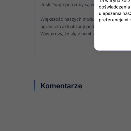
Ta witryna kor
Jeśli Twoje potrzeby są większe i chcesz 
doświadczenia n
ulepszenia nas
Większość naszych modułów posiada szer
preferencjami 
ogranicza aktualizacji podstawowej wersji 
Wystarczy, że się z nami skontaktujesz, a 
Komentarze