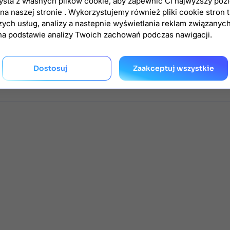
zysta z własnych plików cookie, aby zapewnić Ci najwyższy poz
zmienić lub
rozbudować funkcjonalność
modułu możemy ją dla 
a naszej stronie . Wykorzystujemy również pliki cookie stron 
zych usług, analizy a nastepnie wyświetlania reklam związanyc
eg
wbudowanych hooków
umożliwiających wygodne nadpisanie
na podstawie analizy Twoich zachowań podczas nawigacji.
modułu.
my przygotujemy dla Ciebie
wycenę
rozbudowy dodatku.
Dostosuj
Zaakceptuj wszystkie
