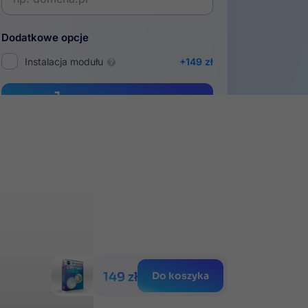
Dodatkowe opcje
Instalacja modułu
+149 zł
Dodaj do koszyka
iesięcy
Gwarancja
portu
satysfakcji
149 zł
Do koszyka