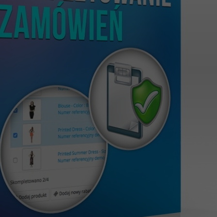
oduł!
z obsługą czytnika kodów
em zamówień
z dużo bardziej zaawansowaną
 nowy moduł.
eń
w podstawowej wersji, która dostępna jest w
cznych opcji, wraz z
obsługą czytnika kodów
akowania zamówień z obsługą czytnika kodów
, oraz
 trakcie kompletowania zamówień oraz wnieść poziom