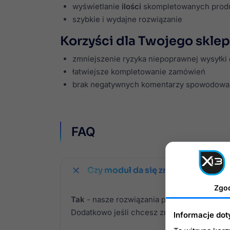
wyświetlanie
ilości
skompletowanych prod
szybkie i wydajne rozwiązanie
Korzyści dla Twojego sklep
zmniejszenie ryzyka niepoprawnej wysyłk
łatwiejsze kompletowanie zamówień
brak negatywnych komentarzy spowodow
FAQ
Czy moduł da się zmodyfikować?
Zgo
Tak
- nasze rozwiązania posiadają wygodną
Dodatkowo jeśli chcesz zmienić ich wyglą
Informacje dot