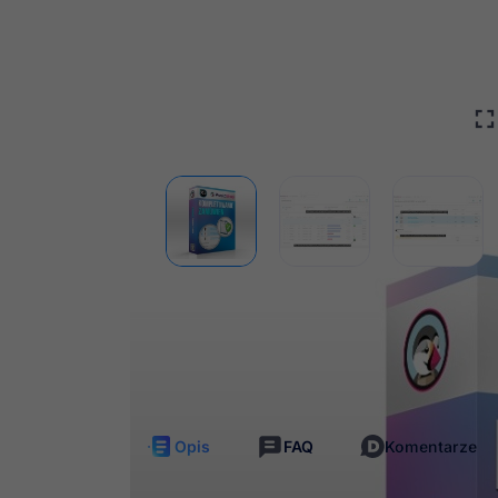
Darmowe
Nieli
aktualizacje
dost
Opis
FAQ
Komentarze