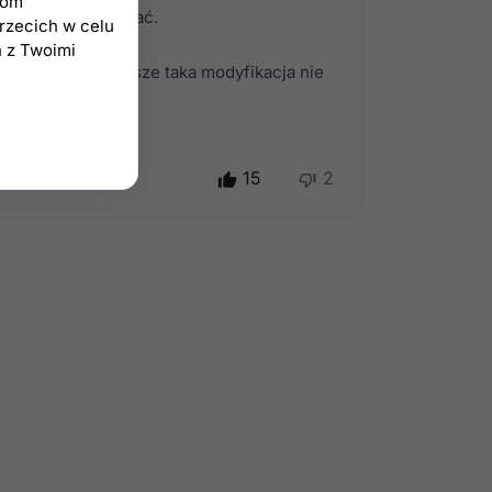
iom
Ciebie przygotować.
trzecich w celu
h z Twoimi
 - co najważniejsze taka modyfikacja nie
15
2