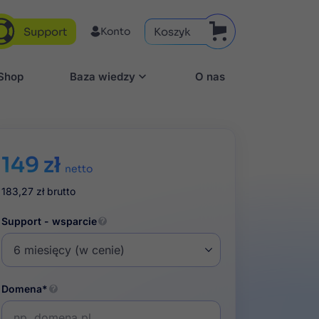
Support
Koszyk
Konto
aShop
Baza wiedzy
O nas
149 zł
netto
183,27 zł
brutto
Support - wsparcie
Domena*