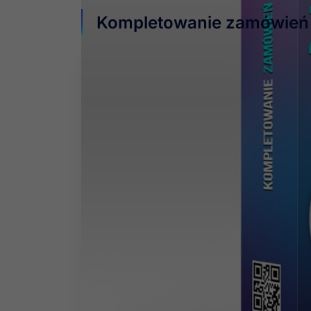
Kompletowanie zamówień
Sprawdź nasz nowy m
Pakowanie zamówień 
Jeśli jesteś zainteresowany
kompletowani
funkcjonalnością koniecznie sprawdź nasz
W module oprócz
kompletowania zamówi
poniższym module, znajdziesz szereg użyte
kreskowych
.
Zachęcamy do zapoznania się z modułem
P
sprawdzenia jego prezentacji
video
.
Przekonaj się jak możesz
uniknąć błędów
w