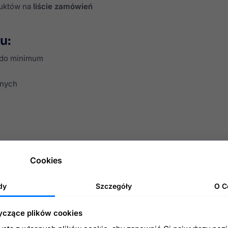
uktów na
liście zamówień
u:
i do minimum
anych
Cookies
dy
Szczegóły
O C
 zaawansowaną konfiguracje dostępną z panelu administracyj
d możesz edytować pliki
TPL
,
CSS
czy
JS
modułu.
yczące plików cookies