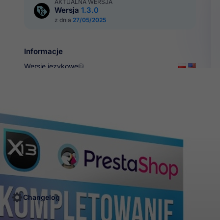
AKTUALNA WERSJA
Wersja
1.3.0
z dnia
27/05/2025

Informacje
Wersje językowe
Multistore
Tak

Zobacz więcej
Zapytaj o produkt
mitowany
Sprawdzone
6 m
ęp
rozwiązania
sup
Changelog