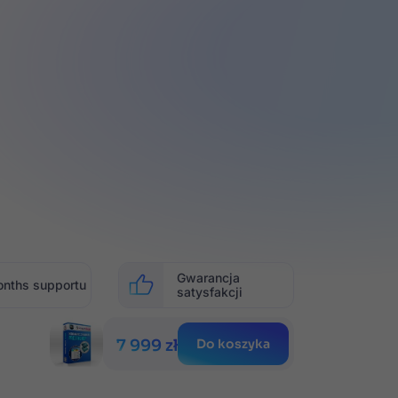
Gwarancja
onths
supportu
satysfakcji
7 999 zł
Do koszyka