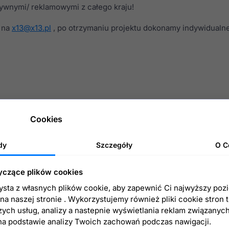
ywnymi/ reklamowymi z całego kraju!
u na
x13@x13.pl
, po otrzymaniu projektu dokonamy indywidualn
Cookies
dy
Szczegóły
O C
yczące plików cookies
zysta z własnych plików cookie, aby zapewnić Ci najwyższy poz
a naszej stronie . Wykorzystujemy również pliki cookie stron 
zych usług, analizy a nastepnie wyświetlania reklam związanyc
na podstawie analizy Twoich zachowań podczas nawigacji.