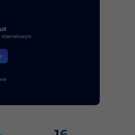
uł!
e internetowym.
e
anie
+
16