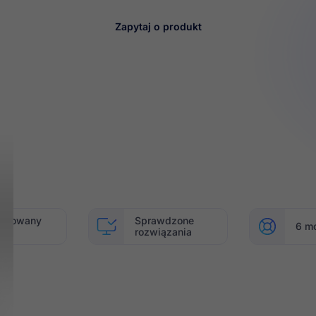
Zapytaj o produkt

mitowany
Sprawdzone
6 m
ęp
rozwiązania