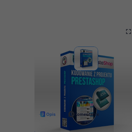
Darmowe
Nieli
aktualizacje
dost
Opis
Komentarze