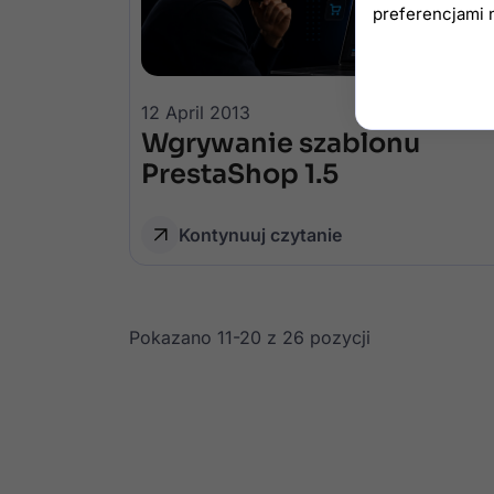
preferencjami 
12 April 2013
Wgrywanie szablonu
PrestaShop 1.5
Kontynuuj czytanie
Pokazano 11-20 z 26 pozycji