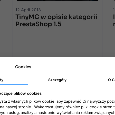
12 April 2013
1
TinyMC w opisie kategorii
PrestaShop 1.5
Cookies
Kontynuuj czytanie
dy
Szczegóły
O C
yczące plików cookies
zysta z własnych plików cookie, aby zapewnić Ci najwyższy poz
a naszej stronie . Wykorzystujemy również pliki cookie stron 
zych usług, analizy a nastepnie wyświetlania reklam związanyc