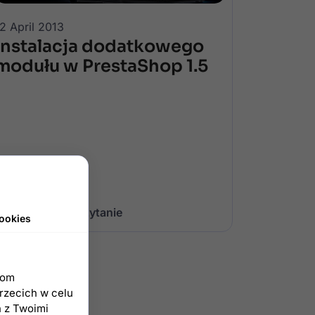
2 April 2013
Instalacja dodatkowego
modułu w PrestaShop 1.5
Kontynuuj czytanie
ookies
iom
trzecich w celu
h z Twoimi