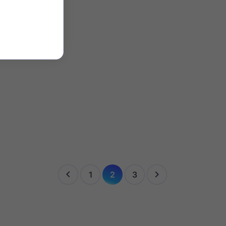


1
2
3