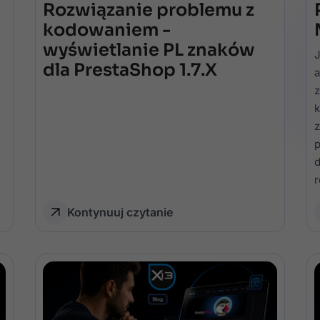
Rozwiązanie problemu z
kodowaniem -
wyświetlanie PL znaków
J
dla PrestaShop 1.7.X
a
z
k
z
p
d
r
Kontynuuj czytanie