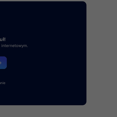
uł!
e internetowym.
e
anie