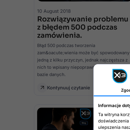
10 August 2018
Rozwiązywanie problemu
z błędem 500 podczas
zamówienia.
Błąd 500 podczas tworzenia
zam&oacute;wienia może być spowodowany
jedną z kilku przyczyn, jednak najczęstsza z
nich to wpisany niepoprawny adres e-mail w
bazie danych.
Kontynuuj czytanie
Zgo
Informacje dot
Ta witryna kor
doświadczenia n
ulepszenia nas